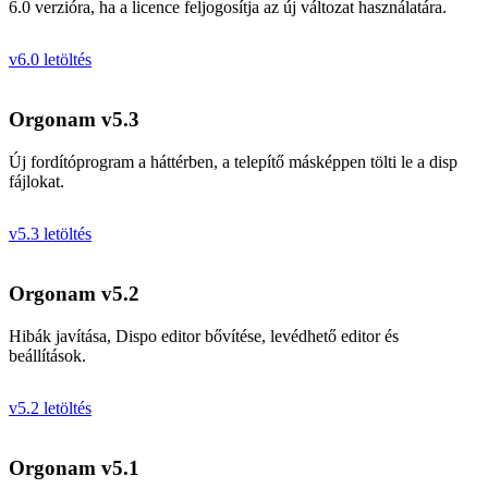
6.0 verzióra, ha a licence feljogosítja az új változat használatára.
v6.0 letöltés
Orgonam v5.3
Új fordítóprogram a háttérben, a telepítő másképpen tölti le a disp
fájlokat.
v5.3 letöltés
Orgonam v5.2
Hibák javítása, Dispo editor bővítése, levédhető editor és
beállítások.
v5.2 letöltés
Orgonam v5.1