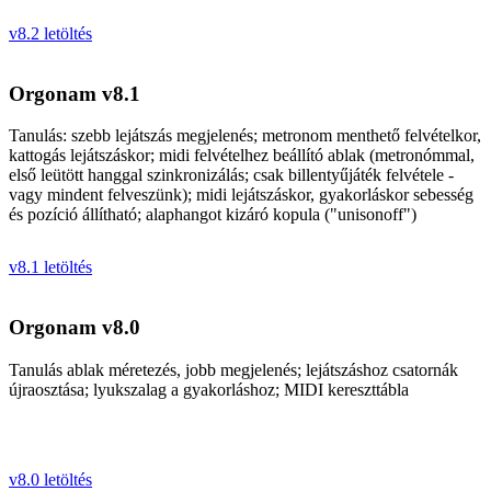
v8.2 letöltés
Orgonam v8.1
Tanulás: szebb lejátszás megjelenés; metronom menthető felvételkor,
kattogás lejátszáskor; midi felvételhez beállító ablak (metronómmal,
első leütött hanggal szinkronizálás; csak billentyűjáték felvétele -
vagy mindent felveszünk); midi lejátszáskor, gyakorláskor sebesség
és pozíció állítható; alaphangot kizáró kopula ("unisonoff")
v8.1 letöltés
Orgonam v8.0
Tanulás ablak méretezés, jobb megjelenés; lejátszáshoz csatornák
újraosztása; lyukszalag a gyakorláshoz; MIDI kereszttábla
v8.0 letöltés