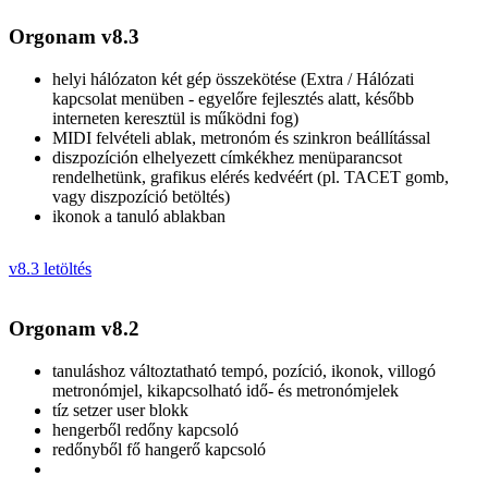
Orgonam v8.3
helyi hálózaton két gép összekötése (Extra / Hálózati
kapcsolat menüben - egyelőre fejlesztés alatt, később
interneten keresztül is működni fog)
MIDI felvételi ablak, metronóm és szinkron beállítással
diszpozíción elhelyezett címkékhez menüparancsot
rendelhetünk, grafikus elérés kedvéért (pl. TACET gomb,
vagy diszpozíció betöltés)
ikonok a tanuló ablakban
v8.3 letöltés
Orgonam v8.2
tanuláshoz változtatható tempó, pozíció, ikonok, villogó
metronómjel, kikapcsolható idő- és metronómjelek
tíz setzer user blokk
hengerből redőny kapcsoló
redőnyből fő hangerő kapcsoló