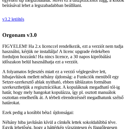
egyetlen síp megszólalását. Mivel ez a diszpozíciótól függ, a kódok
beírásával lehet a legszabadabban beállítani.
v3.2 letöltés
Orgonam v3.0
FIGYELEM! Ha 2.x licenccel rendelkezik, ezt a verziót nem tudja
használni, kérjük ne installálja! A licenc upgrade érdekében
forduljon hozzánk! Ha nincs licence, a 30 napos kipróbálási
időszakon belül használhatja ezt a verziót.
A folyamatos fejlesztés miatt ez a verzió véglegesítve lett,
hibajavítások mellett néhány újdonság: a Funkciók menüből egy
Setzer-szerkesztő ablak nyitható, ebben táblázatos formában
szerkeszthetjük a regisztrációkat. A kopuláknak megadható tól-ig
határ, hogy mely hangokat kopulázza, így pl. osztott manuálok
osztottan emelhetők át. A térbeli elrendezésnél megadhatunk szélső
határokat.
Ezek pedig a korábbi béta1 újdonságai:
Néhány hiba javításán kívül a címkék lettek sokoldalúbbá téve.
Egyik lehetőség, hogy a háttérkép vízszintesen és függőlegesen