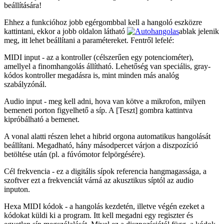
beállítására!
Ehhez a funkcióhoz jobb egérgombbal kell a hangoló eszközre
kattintani, ekkor a jobb oldalon látható
ablak jelenik
meg, itt lehet beállítani a paramétereket. Fentről lefelé:
MIDI input - az a kontroller (célszerűen egy potenciométer),
amellyel a finomhangolás állítható. Lehetőség van speciális, gray-
kódos kontroller megadásra is, mint minden más analóg
szabályzónál.
Audio input - meg kell adni, hova van kötve a mikrofon, milyen
bemeneti porton figyelhető a síp. A [Teszt] gombra kattintva
kipróbálható a bemenet.
A vonal alatti részen lehet a hibrid orgona automatikus hangolását
beállítani. Megadható, hány másodpercet várjon a diszpozíció
betöltése után (pl. a fúvómotor felpörgésére).
Cél frekvencia - ez a digitális sípok referencia hangmagassága, a
szoftver ezt a frekvenciát várná az akusztikus síptól az audio
inputon.
Hexa MIDI kódok - a hangolás kezdetén, illetve végén ezeket a
kódokat küldi ki a program. Itt kell megadni egy regiszter és