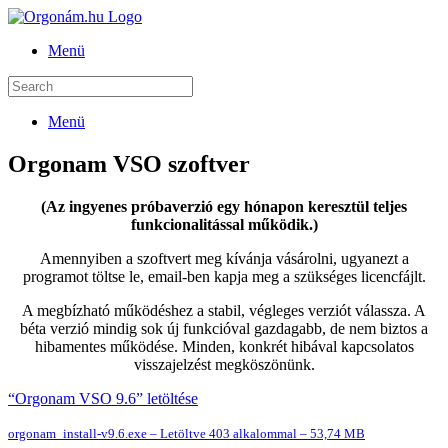
Menü
Menü
Orgonam VSO szoftver
(Az ingyenes próbaverzió egy hónapon keresztül teljes
funkcionalitással működik.)
Amennyiben a szoftvert meg kívánja vásárolni, ugyanezt a
programot töltse le, email-ben kapja meg a szükséges licencfájlt.
A megbízható működéshez a stabil, végleges verziót válassza. A
béta verzió mindig sok új funkcióval gazdagabb, de nem biztos a
hibamentes működése. Minden, konkrét hibával kapcsolatos
visszajelzést megköszönünk.
“Orgonam VSO 9.6” letöltése
orgonam_install-v9.6.exe – Letöltve 403 alkalommal – 53,74 MB