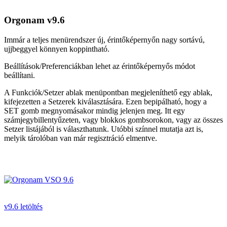
Orgonam v9.6
Immár a teljes menürendszer új, érintőképernyőn nagy sortávú,
ujjbeggyel könnyen koppintható.
Beállítások/Preferenciákban lehet az érintőképernyős módot
beállítani.
A Funkciók/Setzer ablak menüpontban megjeleníthető egy ablak,
kifejezetten a Setzerek kiválasztására. Ezen bepipálható, hogy a
SET gomb megnyomásakor mindig jelenjen meg. Itt egy
számjegybillentyűzeten, vagy blokkos gombsorokon, vagy az összes
Setzer listájából is választhatunk. Utóbbi színnel mutatja azt is,
melyik tárolóban van már regisztráció elmentve.
v9.6 letöltés