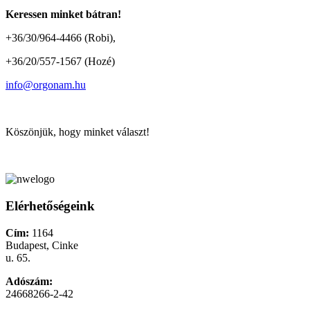
Keressen minket bátran!
+36/30/964-4466 (Robi),
+36/20/557-1567 (Hozé)
info@orgonam.hu
Köszönjük, hogy minket választ!
Elérhetőségeink
Cím:
1164
Budapest, Cinke
u. 65.
Adószám:
24668266-2-42