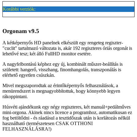
Korábbi verziók:
Orgonam v9.5
A kétképernyős HD panelnek elkészült egy rengeteg regiszter-
"cuclit" tartalmazó változata is, akár 192 regiszteres óriás orgonát is
lehetővé tesz; két álló FullHD monitor esetére.
A nagyfelbontású képhez egy új, kombinált műszer-beállítás is
született: hangerő, visszhang, finomhangolás, transzponálás is
elérhető egyetlen csúszkán.
Mivel megszaporodtak az érintőképernyős felhasználások, a
menürendszert is megnagyobbítottuk, hogy könnyebb legyen
rákoppintani.
Húsvéti ajándékunk egy négy regiszteres, két manuál+pedálműves
mini-orgona. Akinek nincs licence a programhoz, automatikusan ez
fog betöltődni - és ráadásul a tesztidőszak után is korlátozás nélkül
használható (természetesen CSAK OTTHONI
FELHASZNÁLÁSRA!)