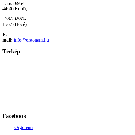
+36/30/964-
4466 (Robi),
+36/20/557-
1567 (Hozé)
E-
mail:
info@orgonam.hu
Térkép
Facebook
Orgonam