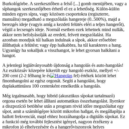
Burkológörbe. A szerkesztőben a felső [...] gomb menüjében, vagy a
síphangok szerkesztőjében érhető el ez a lehetőség. Külön-külön
minden egyes sípra, vagy közösen csoportokra (regiszterre,
manuálra) megadható a megszólalás hangereje (0..500%), majd a
berezgés ideje (vagyis amíg a kezdeti felütés eléri a teljes hangerőt),
végül a lecsengés ideje. Normál esetben ezek lehetnek mind nullák,
akkor nem befolyásolják az eredeti, felvett megszólalást. Ha
azonban mondjuk túl halkan indulnak a sípok, akkor erősebbre
állíthatjuk a felütést; vagy épp halkabbra, ha túl karakteres a hang.
Ugyanígy ha sokalljuk a visszhangot, le lehet gyorsan halkítani a
hangot.
A jelenlegi leglátványosabb újdonság a hangolás és auto-hangolás!
Az eszközsáv közepére kikerült egy hangoló eszköz, mellyel +/-
200 cent (2-2 félhang le és
fel) értékek között lehet
finomhangolni az egész orgonát. Segíti a hangolást, hogy
duplakattintásra 100 centenként emelkedik a hangolás.
Még izgalmasabb, hogy hibrid (akusztikus sípokat tartalmazó)
orgona esetén be lehet állítani automatikus összehangolást. Ilyenkor
a diszpozíció betöltése után a program rövid időre megszólaltat egy
sípot, amit a számítógépre között mikrofon hallgat, és megállapítja a
hallott frekvenciát, majd ehhez hozzáhangolja a digitális sípokat. Ez
a funkció még további fejlesztést igényel, nagyon érzékeny a
mikrofon jó elhelyezésére és a hangerőviszonyok helyes