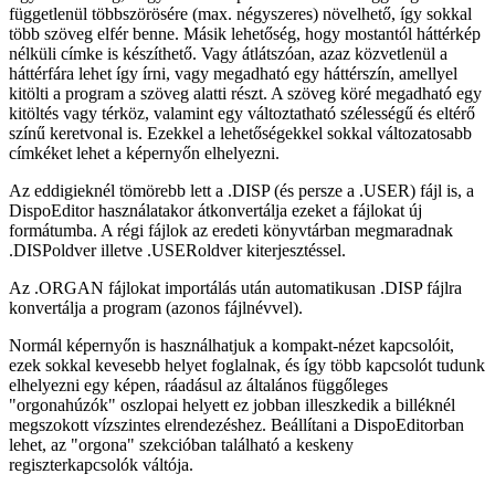
függetlenül többszörösére (max. négyszeres) növelhető, így sokkal
több szöveg elfér benne. Másik lehetőség, hogy mostantól háttérkép
nélküli címke is készíthető. Vagy átlátszóan, azaz közvetlenül a
háttérfára lehet így írni, vagy megadható egy háttérszín, amellyel
kitölti a program a szöveg alatti részt. A szöveg köré megadható egy
kitöltés vagy térköz, valamint egy változtatható szélességű és eltérő
színű keretvonal is. Ezekkel a lehetőségekkel sokkal változatosabb
címkéket lehet a képernyőn elhelyezni.
Az eddigieknél tömörebb lett a .DISP (és persze a .USER) fájl is, a
DispoEditor használatakor átkonvertálja ezeket a fájlokat új
formátumba. A régi fájlok az eredeti könyvtárban megmaradnak
.DISPoldver illetve .USERoldver kiterjesztéssel.
Az .ORGAN fájlokat importálás után automatikusan .DISP fájlra
konvertálja a program (azonos fájlnévvel).
Normál képernyőn is használhatjuk a kompakt-nézet kapcsolóit,
ezek sokkal kevesebb helyet foglalnak, és így több kapcsolót tudunk
elhelyezni egy képen, ráadásul az általános függőleges
"orgonahúzók" oszlopai helyett ez jobban illeszkedik a billéknél
megszokott vízszintes elrendezéshez. Beállítani a DispoEditorban
lehet, az "orgona" szekcióban található a keskeny
regiszterkapcsolók váltója.