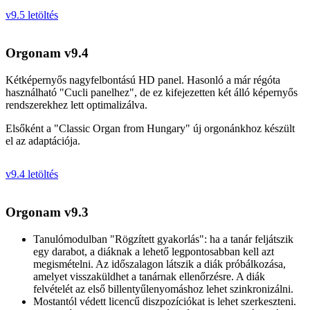
v9.5 letöltés
Orgonam v9.4
Kétképernyős nagyfelbontású HD panel. Hasonló a már régóta
használható "Cucli panelhez", de ez kifejezetten két álló képernyős
rendszerekhez lett optimalizálva.
Elsőként a "Classic Organ from Hungary" új orgonánkhoz készült
el az adaptációja.
v9.4 letöltés
Orgonam v9.3
Tanulómodulban "Rögzített gyakorlás": ha a tanár feljátszik
egy darabot, a diáknak a lehető legpontosabban kell azt
megismételni. Az időszalagon látszik a diák próbálkozása,
amelyet visszaküldhet a tanárnak ellenőrzésre. A diák
felvételét az első billentyűlenyomáshoz lehet szinkronizálni.
Mostantól védett licencű diszpozíciókat is lehet szerkeszteni.