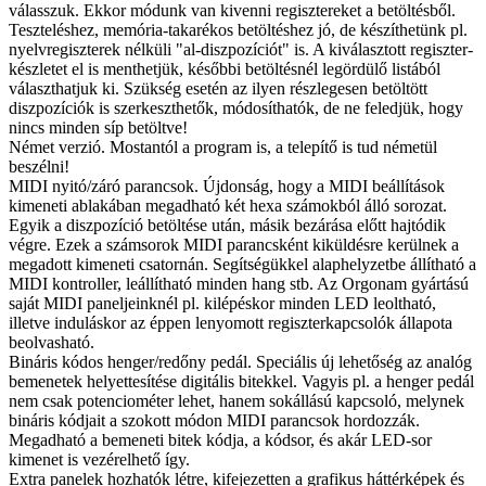
válasszuk. Ekkor módunk van kivenni regisztereket a betöltésből.
Teszteléshez, memória-takarékos betöltéshez jó, de készíthetünk pl.
nyelvregiszterek nélküli "al-diszpozíciót" is. A kiválasztott regiszter-
készletet el is menthetjük, későbbi betöltésnél legördülő listából
választhatjuk ki. Szükség esetén az ilyen részlegesen betöltött
diszpozíciók is szerkeszthetők, módosíthatók, de ne feledjük, hogy
nincs minden síp betöltve!
Német verzió. Mostantól a program is, a telepítő is tud németül
beszélni!
MIDI nyitó/záró parancsok. Újdonság, hogy a MIDI beállítások
kimeneti ablakában megadható két hexa számokból álló sorozat.
Egyik a diszpozíció betöltése után, másik bezárása előtt hajtódik
végre. Ezek a számsorok MIDI parancsként kiküldésre kerülnek a
megadott kimeneti csatornán. Segítségükkel alaphelyzetbe állítható a
MIDI kontroller, leállítható minden hang stb. Az Orgonam gyártású
saját MIDI paneljeinknél pl. kilépéskor minden LED leoltható,
illetve induláskor az éppen lenyomott regiszterkapcsolók állapota
beolvasható.
Bináris kódos henger/redőny pedál. Speciális új lehetőség az analóg
bemenetek helyettesítése digitális bitekkel. Vagyis pl. a henger pedál
nem csak potenciométer lehet, hanem sokállású kapcsoló, melynek
bináris kódjait a szokott módon MIDI parancsok hordozzák.
Megadható a bemeneti bitek kódja, a kódsor, és akár LED-sor
kimenet is vezérelhető így.
Extra panelek hozhatók létre, kifejezetten a grafikus háttérképek és