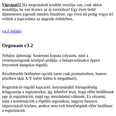
Vigyázat!!!
Ha megvásárolt korábbi verziója van, csak akkor
installálja, ha van licence az új verzióhoz! Egy éven belül
díjmentesen jogosult minden frissítésre, egy éven túl pedig vegye fel
velünk a kapcsolatot az upgrade érdekében.
v4.0 letöltés
Orgonam v3.2
Néhány újdonság: Sostenuto kopula (olyasmi, mint a
versenyzongorák középső pedálja: a bekapcsolásakor éppen
lenyomott hangokat rögzíti).
Részletesebb betűméret opciók (nem csak pontméretben, hanem
pixelben akár X/Y méret külön is megadható).
Regisztráció rögzítő kapcsoló: lenyomásától felengedéséig
lefagyasztja a regisztereket, így lehetővé teszi, hogy előre beállítsunk
egy új regisztrációt, majd egy mozdulattal váltsunk. Ez olyasmi,
mint a kombinációk a régebbi orgonákon, nagyon hasznos
improvizáció közben, amikor nem volt lehetőségünk előre beállítani
a regisztrációt.