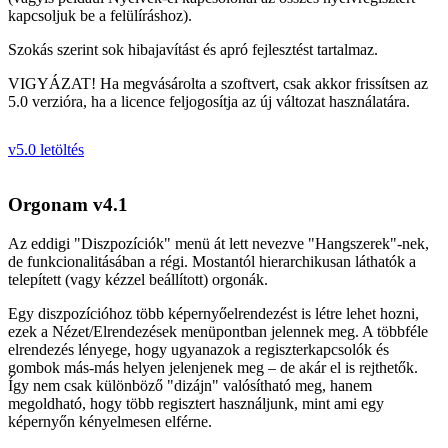
kapcsoljuk be a felülíráshoz).
Szokás szerint sok hibajavítást és apró fejlesztést tartalmaz.
VIGYÁZAT! Ha megvásárolta a szoftvert, csak akkor frissítsen az
5.0 verzióra, ha a licence feljogosítja az új változat használatára.
v5.0 letöltés
Orgonam v4.1
Az eddigi "Diszpozíciók" menü át lett nevezve "Hangszerek"-nek,
de funkcionalitásában a régi. Mostantól hierarchikusan láthatók a
telepített (vagy kézzel beállított) orgonák.
Egy diszpozícióhoz több képernyőelrendezést is létre lehet hozni,
ezek a Nézet/Elrendezések menüpontban jelennek meg. A többféle
elrendezés lényege, hogy ugyanazok a regiszterkapcsolók és
gombok más-más helyen jelenjenek meg – de akár el is rejthetők.
Így nem csak különböző "dizájn" valósítható meg, hanem
megoldható, hogy több regisztert használjunk, mint ami egy
képernyőn kényelmesen elférne.