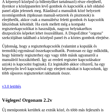
A képernyő középső (a billentyűket tartalmazó) része elrejthető,
ilyenkor a középpanelen levő gombok és kapcsolók a két oldalsó
panel alján jelennek meg. Ráadásul a manuálok közé helyezett
nyomógombok (tipikusan manuál-setzerek és pisztonok) is
elrejthetők, akkor csak a manuálrész feletti gombok és kapcsolók
látszódnak kétoldalt. Ha ezek mellett még a kompakt
regiszterkapcsolókat is használjuk, nagyon helytakarékos
diszpozíciós képeket lehet összeállítani. A DispoEditor "orgona"
szekciójában található a középső panel és a köztes gombok elrejtése.
Újdonság, hogy a regiszterkapcsolók (valamint a kopulák és
tremolók) egymással összekapcsolhatók. Pontosan ez úgy működik,
hogy bármely regiszterhez egy vagy több másik ugyanarról a
manuálról hozzáköthető. Így az eredeti regiszter kapcsolásakor
az(ok) is kapcsolni fog(nak). Ez leginkább akkor célszerű, ha egy
képernyőn levő kapcsolóval egy elrejtett másikat is kapcsolunk, így
több sípsoros regisztereket rakhatunk össze.
v3.0 letöltés
Végleges! Orgonam 2.2v
Új menüpontok kerültek az extrák közé, és több más fejlesztés is