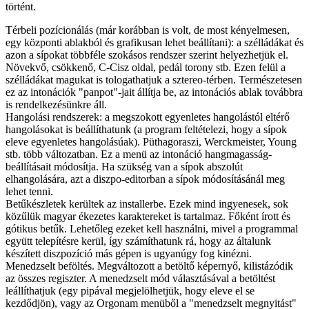
történt.
Térbeli pozícionálás (már korábban is volt, de most kényelmesen,
egy központi ablakból és grafikusan lehet beállítani): a szélládákat és
azon a sípokat többféle szokásos rendszer szerint helyezhetjük el.
Növekvő, csökkenő, C-Cisz oldal, pedál torony stb. Ezen felül a
szélládákat magukat is tologathatjuk a sztereo-térben. Természetesen
ez az intonációk "panpot"-jait állítja be, az intonációs ablak továbbra
is rendelkezésünkre áll.
Hangolási rendszerek: a megszokott egyenletes hangolástól eltérő
hangolásokat is beállíthatunk (a program feltételezi, hogy a sípok
eleve egyenletes hangolásúak). Püthagoraszi, Werckmeister, Young
stb. több változatban. Ez a menü az intonáció hangmagasság-
beállításait módosítja. Ha szükség van a sípok abszolút
elhangolására, azt a diszpo-editorban a sípok módosításánál meg
lehet tenni.
Betűkészletek kerültek az installerbe. Ezek mind ingyenesek, sok
közűlük magyar ékezetes karaktereket is tartalmaz. Főként írott és
gótikus betűk. Lehetőleg ezeket kell használni, mivel a programmal
együtt telepítésre kerül, így számíthatunk rá, hogy az általunk
készített diszpozíció más gépen is ugyanúgy fog kinézni.
Menedzselt beföltés. Megváltozott a betöltő képernyő, kilistázódik
az összes regiszter. A menedzselt mód választásával a betöltést
leállíthatjuk (egy pipával megjelölhetjük, hogy eleve el se
kezdődjön), vagy az Orgonam menüből a "menedzselt megnyitást"