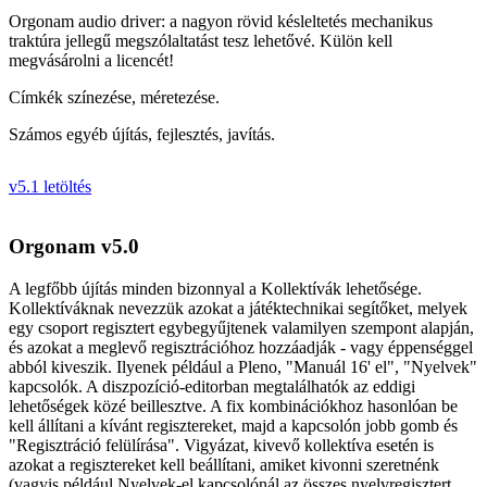
Orgonam audio driver: a nagyon rövid késleltetés mechanikus
traktúra jellegű megszólaltatást tesz lehetővé. Külön kell
megvásárolni a licencét!
Címkék színezése, méretezése.
Számos egyéb újítás, fejlesztés, javítás.
v5.1 letöltés
Orgonam v5.0
A legfőbb újítás minden bizonnyal a Kollektívák lehetősége.
Kollektíváknak nevezzük azokat a játéktechnikai segítőket, melyek
egy csoport regisztert egybegyűjtenek valamilyen szempont alapján,
és azokat a meglevő regisztrációhoz hozzáadják - vagy éppenséggel
abból kiveszik. Ilyenek például a Pleno, "Manuál 16' el", "Nyelvek"
kapcsolók. A diszpozíció-editorban megtalálhatók az eddigi
lehetőségek közé beillesztve. A fix kombinációkhoz hasonlóan be
kell állítani a kívánt regisztereket, majd a kapcsolón jobb gomb és
"Regisztráció felülírása". Vigyázat, kivevő kollektíva esetén is
azokat a regisztereket kell beállítani, amiket kivonni szeretnénk
(vagyis például Nyelvek-el kapcsolónál az összes nyelvregisztert