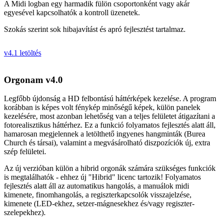
A Midi logban egy harmadik fülön csoportonként vagy akár
egyesével kapcsolhatók a kontroll üzenetek.
Szokás szerint sok hibajavítást és apró fejlesztést tartalmaz.
v4.1 letöltés
Orgonam v4.0
Legfőbb újdonság a HD felbontású háttérképek kezelése. A program
korábban is képes volt fénykép minőségű képek, külön panelek
kezelésére, most azonban lehetőség van a teljes felületet átigazítani a
fotorealisztikus háttérhez. Ez a funkció folyamatos fejlesztés alatt áll,
hamarosan megjelennek a letölthető ingyenes hangminták (Burea
Church és társai), valamint a megvásárolható diszpozíciók új, extra
szép felületei.
Az új verzióban külön a hibrid orgonák számára szükséges funkciók
is megtalálhatók - ehhez új "Hibrid" licenc tartozik! Folyamatos
fejlesztés alatt áll az automatikus hangolás, a manuálok midi
kimenete, finomhangolás, a regiszterkapcsolók visszajelzése,
kimenete (LED-ekhez, setzer-mágnesekhez és/vagy regiszter-
szelepekhez).