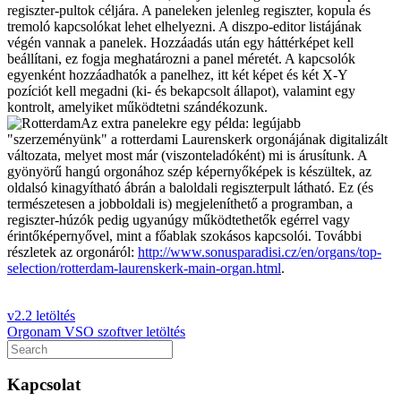
regiszter-pultok céljára. A paneleken jelenleg regiszter, kopula és
tremoló kapcsolókat lehet elhelyezni. A diszpo-editor listájának
végén vannak a panelek. Hozzáadás után egy háttérképet kell
beállítani, ez fogja meghatározni a panel méretét. A kapcsolók
egyenként hozzáadhatók a panelhez, itt két képet és két X-Y
pozíciót kell megadni (ki- és bekapcsolt állapot), valamint egy
kontrolt, amelyiket működtetni szándékozunk.
Az extra panelekre egy példa: legújabb
"szerzeményünk" a rotterdami Laurenskerk orgonájának digitalizált
változata, melyet most már (viszonteladóként) mi is árusítunk. A
gyönyörű hangú orgonához szép képernyőképek is készültek, az
oldalsó kinagyítható ábrán a baloldali regiszterpult látható. Ez (és
természetesen a jobboldali is) megjeleníthető a programban, a
regiszter-húzók pedig ugyanúgy működtethetők egérrel vagy
érintőképernyővel, mint a főablak szokásos kapcsolói. További
részletek az orgonáról:
http://www.sonusparadisi.cz/en/organs/top-
selection/rotterdam-laurenskerk-main-organ.html
.
v2.2 letöltés
Orgonam VSO szoftver letöltés
Kapcsolat