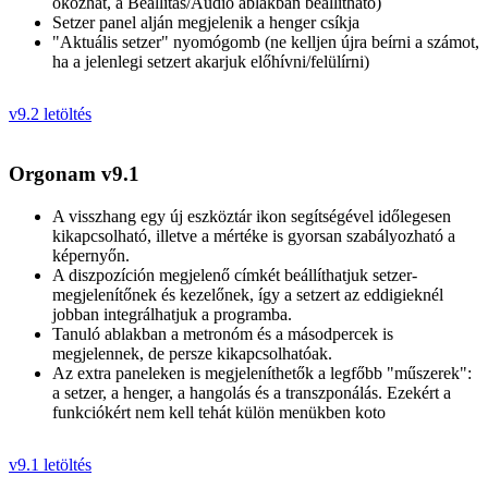
okozhat, a Beállítás/Audio ablakban beállítható)
Setzer panel alján megjelenik a henger csíkja
"Aktuális setzer" nyomógomb (ne kelljen újra beírni a számot,
ha a jelenlegi setzert akarjuk előhívni/felülírni)
v9.2 letöltés
Orgonam v9.1
A visszhang egy új eszköztár ikon segítségével időlegesen
kikapcsolható, illetve a mértéke is gyorsan szabályozható a
képernyőn.
A diszpozíción megjelenő címkét beállíthatjuk setzer-
megjelenítőnek és kezelőnek, így a setzert az eddigieknél
jobban integrálhatjuk a programba.
Tanuló ablakban a metronóm és a másodpercek is
megjelennek, de persze kikapcsolhatóak.
Az extra paneleken is megjeleníthetők a legfőbb "műszerek":
a setzer, a henger, a hangolás és a transzponálás. Ezekért a
funkciókért nem kell tehát külön menükben koto
v9.1 letöltés