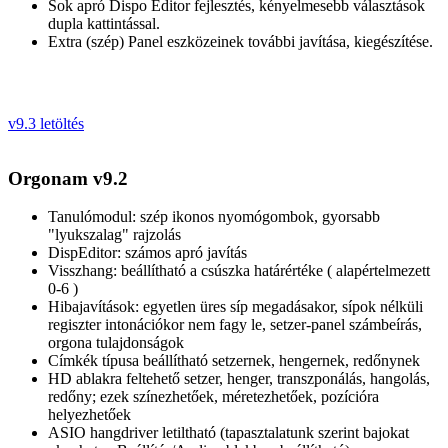
Sok apró Dispo Editor fejlesztés, kényelmesebb választások
dupla kattintással.
Extra (szép) Panel eszközeinek további javítása, kiegészítése.
v9.3 letöltés
Orgonam v9.2
Tanulómodul: szép ikonos nyomógombok, gyorsabb
"lyukszalag" rajzolás
DispEditor: számos apró javítás
Visszhang: beállítható a csúszka határértéke ( alapértelmezett
0-6 )
Hibajavítások: egyetlen üres síp megadásakor, sípok nélküli
regiszter intonációkor nem fagy le, setzer-panel számbeírás,
orgona tulajdonságok
Címkék típusa beállítható setzernek, hengernek, redőnynek
HD ablakra feltehető setzer, henger, transzponálás, hangolás,
redőny; ezek színezhetőek, méretezhetőek, pozícióra
helyezhetőek
ASIO hangdriver letiltható (tapasztalatunk szerint bajokat